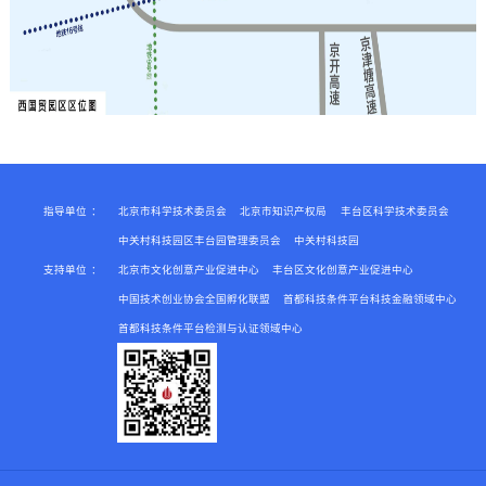
指导单位
：
北京市科学技术委员会
北京市知识产权局
丰台区科学技术委员会
中关村科技园区丰台园管理委员会
中关村科技园
支持单位
：
北京市文化创意产业促进中心
丰台区文化创意产业促进中心
中国技术创业协会全国孵化联盟
首都科技条件平台科技金融领域中心
首都科技条件平台检测与认证领域中心