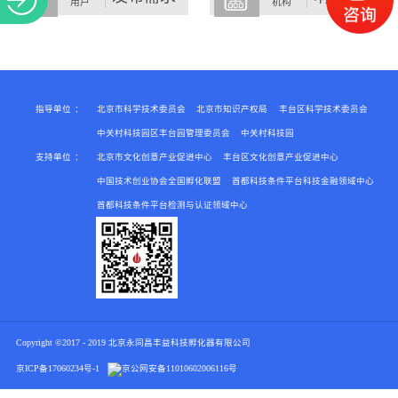
用户
机构
关于
指导单位
：
北京市科学技术委员会
北京市知识产权局
丰台区科学技术委员会
中关村科技园区丰台园管理委员会
中关村科技园
支持单位
：
北京市文化创意产业促进中心
丰台区文化创意产业促进中心
中国技术创业协会全国孵化联盟
首都科技条件平台科技金融领域中心
首都科技条件平台检测与认证领域中心
Copyright ©2017 - 2019 北京永同昌丰益科技孵化器有限公司
京ICP备17060234号-1
京公网安备
11010602006116号