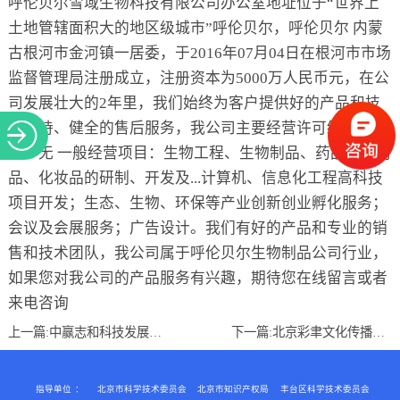
呼伦贝尔雪域生物科技有限公司办公室地址位于“世界上
关于
土地管辖面积大的地区级城市”呼伦贝尔，呼伦贝尔 内蒙
古根河市金河镇一居委，于2016年07月04日在根河市市场
监督管理局注册成立，注册资本为5000万人民币元，在公
司发展壮大的2年里，我们始终为客户提供好的产品和技
术支持、健全的售后服务，我公司主要经营许可经营项
目：无 一般经营项目：生物工程、生物制品、药品、日用
品、化妆品的研制、开发及...计算机、信息化工程高科技
项目开发；生态、生物、环保等产业创新创业孵化服务；
会议及会展服务；广告设计。我们有好的产品和专业的销
售和技术团队，我公司属于呼伦贝尔生物制品公司行业，
如果您对我公司的产品服务有兴趣，期待您在线留言或者
来电咨询
上一篇:
中赢志和科技发展（北京）有限公司
下一篇:
北京彩聿文化传播有限公司
指导单位
：
北京市科学技术委员会
北京市知识产权局
丰台区科学技术委员会