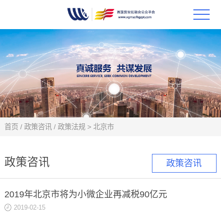
首页
政策
科技
项目
首页
/
政策咨讯
/
政策法规
>
北京市
科技
政策咨讯
政策咨讯
合作
2019年北京市将为小微企业再减税90亿元
创新
2019-02-15