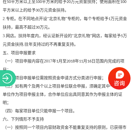
在
平方米以上至
平方米的给予
万元资金扶持；使用面积在
50
100
20
100
平方米以上的给予
万元资金扶持。
30
2.
专柜。在不同地点开设“北京礼物”专柜的，每个专柜给予
万元资金
1
扶持，最高不超过
万元。
30
3.
网店。扶持年度内，经认证新开设的“北京礼物”网店，每家给予
万
5
元资金扶持
往年支持过的不再重复支持。
,
五、项目申报要求
（一）项目申报内容在
2017
年
月至
年
月
日范围内完成的项
1
2018
11
16
目；
（二）项目申报单位需按照资金申请方式分类进行申报；
（三）如有两个及两个以上项目单位联合申报，须确定其中一个项目
单位作为项目申报主体，合作单位应出具同意其作为申报主体的证
明；
（四）每家项目单位只能申报一个项目。
六、下列情形不予支持
（一）按照同一个项目内容财政资金不能重复支持的原则，已获得市