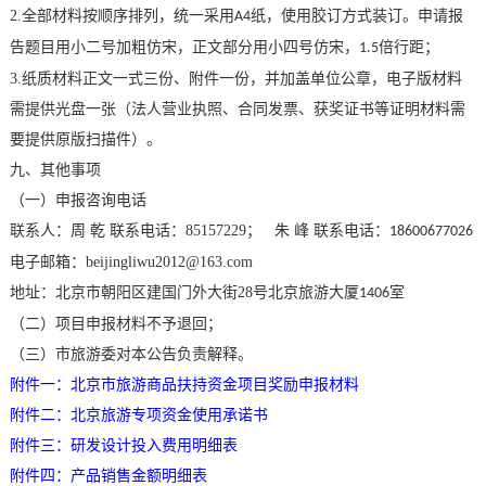
2.
全部材料按顺序排列，统一采用
纸，使用胶订方式装订。申请报
A4
告题目用小二号加粗仿宋，正文部分用小四号仿宋，
倍行距；
1.5
3.
纸质材料正文一式三份、附件一份，并加盖单位公章，电子版材料
需提供光盘一张（法人营业执照、合同发票、获奖证书等证明材料需
要提供原版扫描件）。
九、其他事项
（一）申报咨询电话
联系人：周
乾
联系电话：
85157229
；
朱 峰 联系电话：
18600677026
电子邮箱：
beijingliwu2012@163.com
地址：北京市朝阳区建国门外大街
28
号北京旅游大厦
室
1406
（二）项目申报材料不予退回；
（三）市旅游委对本公告负责解释。
附件一：北京市旅游商品扶持资金项目奖励申报材料
附件二：北京旅游专项资金使用承诺书
附件三：研发设计投入费用明细表
附件四：产品销售金额明细表