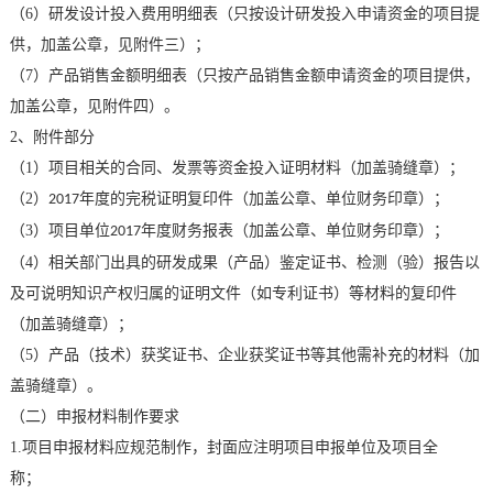
（
6
）研发设计投入费用明细表（只按设计研发投入申请资金的项目提
供，加盖公章，见附件三）；
（
7
）产品销售金额明细表（只按产品销售金额申请资金的项目提供，
加盖公章，见附件四）。
2
、附件部分
（
1
）项目相关的合同、发票等资金投入证明材料（加盖骑缝章）；
（
2
）
年度的完税证明复印件（加盖公章、单位财务印章）；
2017
（
3
）项目单位
年度财务报表（加盖公章、单位财务印章）；
2017
（
4
）相关部门出具的研发成果（产品）鉴定证书、检测（验）报告以
及可说明知识产权归属的证明文件（如专利证书）等材料的复印件
（加盖骑缝章）；
（
5
）产品（技术）获奖证书、企业获奖证书等其他需补充的材料（加
盖骑缝章）。
（二）申报材料制作要求
1.
项目申报材料应规范制作，封面应注明项目申报单位及项目全
称；