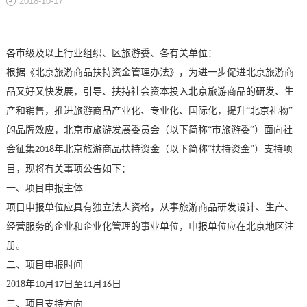
2018-10-17
关于
各市级及以上行业组织、区旅游委、各有关单位：
根据《北京旅游商品扶持资金管理办法》，为进一步促进北京旅游商
品又好又快发展，引导、扶持社会资本投入北京旅游商品的研发、生
产和销售，推进旅游商品产业化、专业化、国际化，提升
“北京礼物”
的品牌效应，北京市旅游发展委员会（以下简称“市旅游委”）面向社
会征集
年北京旅游商品扶持资金（以下简称“扶持资金”）支持项
2018
目，现将有关事项公告如下：
一、项目申报主体
项目申报单位应具有独立法人资格，从事旅游商品研发设计、生产、
经营服务的企业和企业化管理的事业单位，申报单位应在北京地区注
册。
二、项目申报时间
2018
年
月
日至
月
日
10
17
11
16
三、项目支持方向