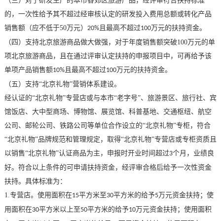
（三）对于研发生产的本市各郊区旅游产品，经评审符合扶持标准
的，一次性给予其不超过经审核认定的研发投入费用总额或转化产品
销售额（应不低于
50
万元）
且最高不超过
万元的扶持资金。
20%
100
（四）支持北京旅游商品做大做强，对于年度销售额突破
100
万元的单
项北京旅游商品，且在通过评审认定扶持的申报项目中，可再给予该
单项产品销售额
且最高不超过
万元的扶持资金。
10%
100
（五）支持
“北京礼物”营销体系建设。
经认证的
“北京礼物”专营店或与本市“老字号”、旅游景区、旅行社、宾
馆饭店、大中型商场、博物馆、展览馆、科普基地、交通枢纽、航空
公司、邮轮公司、铁路公司等单位合作设立的“北京礼物”专柜，符合
“北京礼物”品牌规范和管理规定，取得“北京礼物”专营店或专柜资质且
以销售“北京礼物”认证商品为主，申报时开业时间超过
个月，业绩良
3
好。符合以上条件的可申请扶持资金，经评审合格后给予一次性资金
扶持。具体标准为：
1.
专营店。使用面积在
平方米至
平方米的给予
万元资金扶持；使
15
30
5
用面积在
平方米以上至
平方米的给予
万元资金扶持；使用面积
30
50
10