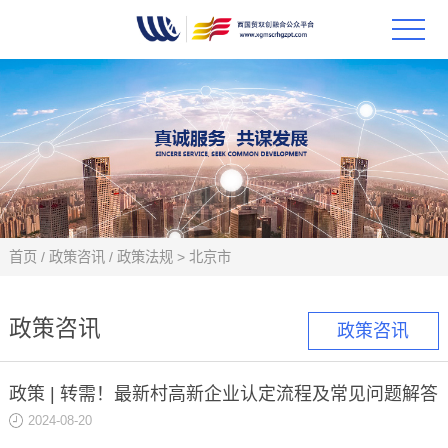
首页
政策
科技
项目
首页
/
政策咨讯
/
政策法规
>
北京市
科技
政策咨讯
政策咨讯
合作
政策 | 转需！最新村高新企业认定流程及常见问题解答
创新
2024-08-20