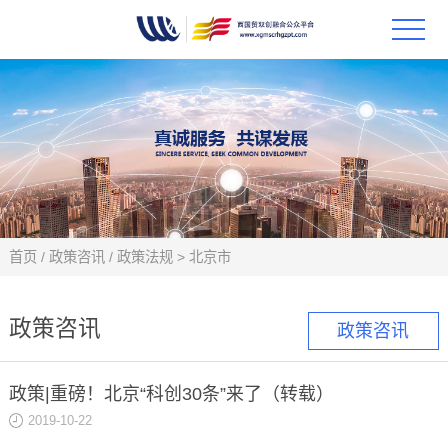
首页
政策
科技
项目
首页
/
政策咨讯
/
政策法规
>
北京市
科技
政策咨讯
政策咨讯
合作
政策|重磅！北京“科创30条”来了（转载）
创新
2019-10-22