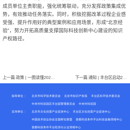
成员单位主责职能，强化统筹联动，充分发挥政策集成优
势，有效推动任务落实。同时，积极挖掘改革过程企业感
受强、提升作用好的典型案例和应用场景，形成“北京经
验”，努力开拓高质量支撑国际科技创新中心建设的知识
产权路径。
上一篇:
政策 | 一图读懂2025 年“一起益企”中小企业服务行动
下一篇:
通知 | 丰台区启动2025年“高新技术企业培育库”入库征集工作
指导单位
：
北京市科学技术委员会
北京市知识产权局
丰台区科学技术委员会
中关村科技园区丰台园管理委员会
中关村科技园
支持单位
：
北京市文化创意产业促进中心
丰台区文化创意产业促进中心
中国技术创业协会全国孵化联盟
首都科技条件平台科技金融领域中心
首都科技条件平台检测与认证领域中心