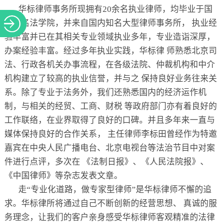
华标律师事务所现拥有20余名执业律师，均毕业于国
内著名法学院，并来自国内知名大型律师事务所， 执业经
验丰富并已在其相关专业领域执业多年，专业造诣深厚，
办案经验丰富。经过多年执业实践，华标律 师熟悉北京司
法、行政各机关办事流程，在各级法院、仲裁机构和中介
机构建立了较高的执业信誉，并与之 保持良好业务往来关
系。除了专业于法务外，我们还熟悉国内的经济运作机
制，与相关的经贸、工商、财税 等政府部门亦有着良好的
工作联络，在业界取得了良好的口碑。并且多年来一直与
媒体保持良好的合作关系， 主任律师李标田曾经作为特邀
嘉宾在中央人民广播电台、北京电视台等法治节目中对案
件进行点评，多次在 《法制日报》、《人民法院报》、
《中国律师》等杂志发表文章。
走“专业化道路，做专家型律师”是华标律师不懈的追
求。华标律所将通过自己不断创新的经营思想、 真诚的服
务理念，让我们的客户亲身感受华标律师客观精准的法律