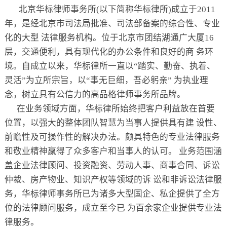
关于
北京华标律师事务所(以下简称华标律所)成立于2011
年，是经北京市司法局批准、司法部备案的综合性、专业
化的大型 法律服务机构。位于北京市团结湖通广大厦16
层，交通便利，具有现代化的办公条件和良好的商 务环
境。自成立以来，华标律所一直以“踏实、勤奋、执着、
灵活”为立所宗旨，以“事无巨细，吾必躬亲” 为执业理
念，树立具有公信力的高品格律师事务所品牌。
在业务领域方面，华标律所始终把客户利益放在首要
位置，以强大的整体团队智慧为当事人提供具有建 设性、
前瞻性及可操作性的解决办法。颇具特色的专业法律服务
和敬业精神赢得了众多客户和当事人的认可。 业务范围涵
盖企业法律顾问、投资融资、劳动人事、商事合同、诉讼
仲裁、房产物业、知识产权等领域的诉 讼和非诉讼法律服
务，华标律师事务所已为诸多大型国企、私企提供了全方
位的法律顾问服务，成立至今已 为百余家企业提供专业法
律服务。