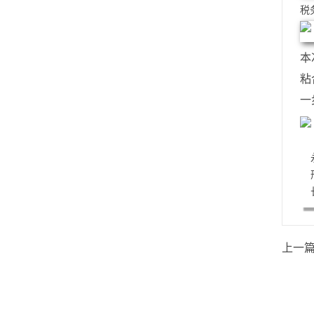
税
本
粘
一
上一