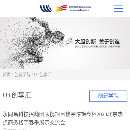
首页
政策
科技
项目
首页
/
创新学院
/
U+创享汇
科技
U+创享汇
创新学院
合作
永同昌科技招商团队携项目楼宇惊艳亮相2023北京热
创新
点商务楼宇春季展示交流会