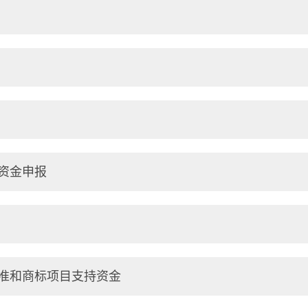
助资金申报
标准和商标项目支持资金