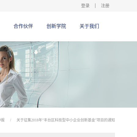
登录
注册
合作伙伴
创新学院
关于我们
申报
/
关于征集2018年“丰台区科技型中小企业创新基金”项目的通知