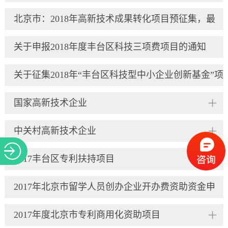
关于
北京市：2018年高新技术成果转化项目预征集，最
高500万补贴
关于申报2018年度丰台区科技三项费项目的通知
关于征集2018年“丰台区科技型中小企业创新基金”项
目的通知
国家高新技术企业
中关村高新技术企业
2017丰台区专利扶持项目
2017年北京市留学人员创办企业开办费资助资金申
报
2017年度北京市专利商用化资助项目