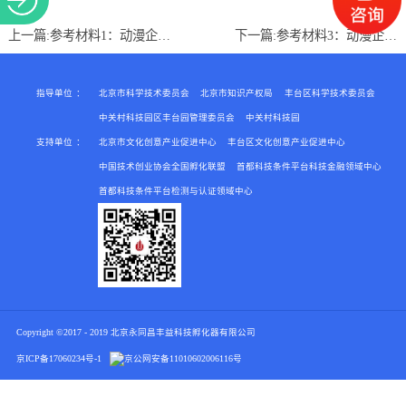
关于
上一篇:
参考材料1：动漫企业认定申请材料
下一篇:
参考材料3：动漫企业进口税收免税资格申请材料
指导单位
：
北京市科学技术委员会
北京市知识产权局
丰台区科学技术委员会
中关村科技园区丰台园管理委员会
中关村科技园
支持单位
：
北京市文化创意产业促进中心
丰台区文化创意产业促进中心
中国技术创业协会全国孵化联盟
首都科技条件平台科技金融领域中心
首都科技条件平台检测与认证领域中心
Copyright ©2017 - 2019 北京永同昌丰益科技孵化器有限公司
京ICP备17060234号-1
京公网安备
11010602006116号