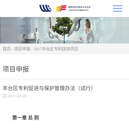
首页
政策
首页
/
项目申报
/
2017丰台区专利扶持项目
科技
项目申报
项目
科技
丰台区专利促进与保护管理办法（试行）
2017-09-29
合作
创新
第一章 总 则