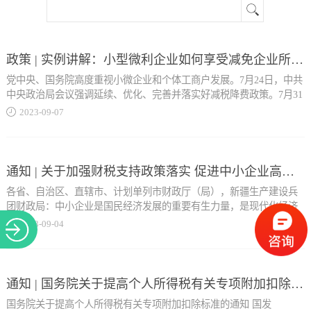
关于
政策 | 实例讲解：小型微利企业如何享受减免企业所得税政策？
党中央、国务院高度重视小微企业和个体工商户发展。7月24日，中共
中央政治局会议强调延续、优化、完善并落实好减税降费政策。7月31
日，国务院常务会议对今明两年到期的阶段性政策作出后续安排。近
2023
-
09
-
07
日，财政部、税务总局发布了支持小微企业和个体工商户发展的税费
优惠政策文件。我们按照享受主体、优惠内容、享受条件、享受方
式、政策依据、政策案例的体例进行梳理，编写形成了《支持小微企
业和个体工商户发展税费优惠政策指引（1.0）》，供纳税人缴费人和
通知 | 关于加强财税支持政策落实 促进中小企业高质量发展的通知
各地财税人员参考使用。 今天带你了解小型微利企业减免企业所得税
各省、自治区、直辖市、计划单列市财政厅（局），新疆生产建设兵
政策 享受主体 小型微利企业 优惠内容 对小型微利企业减按25%计算
团财政局：中小企业是国民经济发展的重要有生力量，是现代化经济
应纳税所得额，...
体系中不可或缺的组成部分。一段时期以来，根据党中央、国务院的
2023
-
09
-
04
决策部署，出台了一系列支持中小企业的财税政策。今年以来，国际
经济形势错综复杂，国内经济恢复基础仍不稳固。各地区要加大工作
按20%的税率缴纳企业所得税政策，延续执行至2027年12月31日。 享
力度，不折不扣落实支持中小企业发展的各项财税政策，为推动中小
受条件 小型微利企业是指从事国家非限制和禁止行业，且同时符合年
企业高质量发展提供有力保障。现就有关事项通知如下：一、落实落
通知 | 国务院关于提高个人所得税有关专项附加扣除标准的通知
度应纳税所得额不超过300万元、从业人数不超过300人、资产总额不
细减税降费政策减轻小微企业税费负担（一）及时足额兑现减税降费
超过5000万元等三个条件的企业。 从业人数，包括与企业建立劳
国务院关于提高个人所得税有关专项附加扣除标准的通知 国发
政策。在认真落实普惠性减税降费政策的基础上，全面落实对小微企