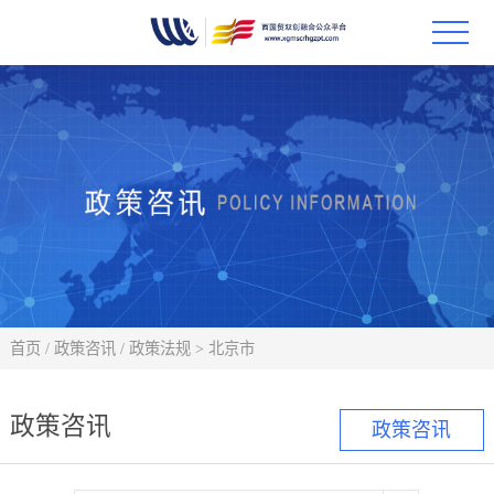
首页
政策
科技
项目
科技
首页
/
政策咨讯
/
政策法规
>
北京市
合作
政策咨讯
政策咨讯
创新