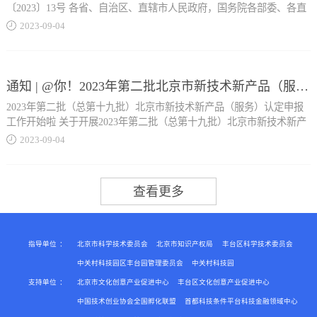
动关系的职工人数和企业接受的劳务派遣用工人数。所称从业人数和
〔2023〕13号 各省、自治区、直辖市人民政府，国务院各部委、各直
业的精准税费优惠政策，不...
资产总额指标，应按企业全年的季度平均值确定。具体计算公式如
属机构： 为进一步减轻家庭生育养育和赡养老人的支出负担，依据
2023
-
09
-
04
下：季度平均值＝（季初值＋季末值）÷2全年季度平均值＝全年各季
《中华人民共和国个人所得税法》有关规定，国务院决定，提高3岁以
度平均值之和÷4年度中间开业或者终止经营活动的，以其实际经营期
下婴幼儿照护等三项个人所得税专项附加扣除标准。现将有关事项通
得以任何理由削弱政策力度，确保把该减的税费减到位，持续发挥各
作为一...
知如下： 一、3岁以下婴幼儿照护专项附加扣除标准，由每个婴幼儿
项税费优惠的政策效能，为小微企业发展添活力、增动能。（二）坚
每月1000元提高到2000元。 二、子女教育专项附加扣除标准，由每个
通知 | @你！2023年第二批北京市新技术新产品（服务）认定申报工作开始啦
决防止征收过头税费。各地区要依法依规组织财政收入，及时公布政
子女每月1000元提高到2000元。 三、赡养老人专项附加扣除标准，由
府性基金和行政事业性收费目录，主动接受社会监督，在目录以外不
2023年第二批（总第十九批）北京市新技术新产品（服务）认定申报
每月2000元提高到3000元。其中，独生子女按照每月3000元的标准定
得擅自增加收费项目、扩大征收范围、提高征收标准。要加强涉企收
工作开始啦 关于开展2023年第二批（总第十九批）北京市新技术新产
额扣除；非独生子女与...
费管理，规范行业协会和中介机构收费项目，严禁乱收费、乱罚款、
品（服务）认定申报工作的通知 各有关单位： 按照《北京市新技术新
2023
-
09
-
04
乱摊派。密切关注财政收入征收工作开展情况，对违法违规行为保持
产品（服务）认定管理办法》（京科发〔2014〕622号），开展2023年
“零容忍”，严肃查处违法违规行为，坚决做到发现一起、处理一起，
第二批（总第十九批）北京市新技术新产品（服务）认定申报工作，
兄弟姐妹分摊每月3000元的扣除额度，每人分摊的额度不能超过每月
问责一起。 二、强化财政金融政策协同保障中小企业融资需求（一）
现就有关事项通知如下： 01申报范围 在京的企业、高校院所、新型研
1500元。 四、3岁以下婴幼儿照护、子女教育、赡养老人专项附加扣
落实创业担保贷款贴息政策。对符合条件的小微企业和城镇登记失业
发机构和社会组织所取得的技术先进、产权明晰、质量可靠、市场前
除涉及的其他事项，按照《个人所得税专项附加扣除暂行办法》有关
人员、就业困难人员、返...
景广阔的新技术、新产品、新服务均可申请北京市新技术新产品新服
规定执行。 五、上述调整后的扣除标准自2023年1月1日起实施。 国务
务认定。 02申报材料 申请参加北京市新技术新产品新服务认定的单
院2023年8月28日
位需登录...
指导单位
：
北京市科学技术委员会
北京市知识产权局
丰台区科学技术委员会
中关村科技园区丰台园管理委员会
中关村科技园
支持单位
：
北京市文化创意产业促进中心
丰台区文化创意产业促进中心
北京市新技术新产品（服务）认定工作网
（fwy.kw.beijing.gov.cn/bjzzcx）在线注册企业信息、上传申报单位依
中国技术创业协会全国孵化联盟
首都科技条件平台科技金融领域中心
法成立的相关注册登记证件并填报如下材料： 1.证明申报项目技术先