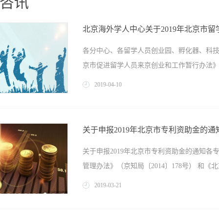
咨讯
北京海外学人中心关于2019年北京市
各分中心、各留学人员创业园、孵化器、科
京市促进留学人员来京创业和工作暂行办法》有
2019
-
04
-
10
心将于近期启动2019年北京市留学人员创办
关事项通知如下： 一、申报人员 申报北
关于申报2019年北京市专利资助金的通
下简称“申报人”)，是指我国公派或自费出
关于申报2019年北京市专利资助金的通知
外取得硕士及以上学位或具有国外毕业研究生
管理办法》（京知局〔2014〕178号） 和《北
出国进修或做访问学者; 3、出国前已获得
得学士学位的优秀海外留学人才。 二、
2019
-
03
-
21
的企业符合本市产业规划，属于北京市重点发
理办法实施细则》（京知局〔2017〕351号
人为企业法定代表人，企业注册地点在北京市