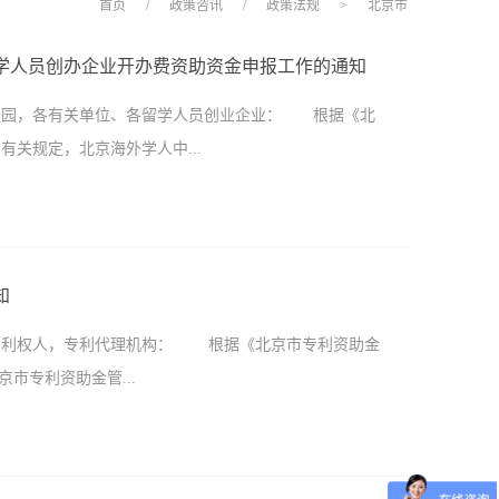
首页
/
政策咨讯
/
政策法规
>
北京市
留学人员创办企业开办费资助资金申报工作的通知
技园，各有关单位、各留学人员创业企业： 根据《北
关规定，北京海外学人中...
企业开办费资助资金(以下简称“开办费”)申报工作。现将有
京市留学人员创办企业开办费资助资金的留学人员(以
知
国留学并于近期回国，且符合以下条件之一者： 1、在国
各专利权人，专利代理机构： 根据《北京市专利资助金
学历; 2、出国前已具有中级及以上专业技术职务，
京市专利资助金管...
博士学位，出国进行博士后研究或进修; 4、在国外取
申报条件 申报人须具备下列条件： 1、申报人创办
展和重点扶持的行业，有较好的市场前景; 2、申报
）的规定，现就2019年北京市专利资助金申报事宜通知如
行政区域内; 3、企业注册资金现金资产不少于人民