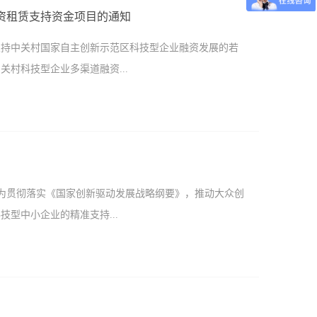
市的单位和户籍在本市或具有本市工作居住证的个人。
队出资的企业注册资金现金资产额度不少于人民币30万
融资租赁支持资金项目的通知
助第一专利权人。 对存在非正常申请行为的，按照国
018年1月1日以后。 三、提交材料 申报人需提交
持中关村国家自主创新示范区科技型企业融资发展的若
规定》(局令第75号)要求不予资助。 二、申报时间
开办费资助资金申报表; 2、商业计划书复印件;
关村科技型企业多渠道融资...
日； 纸件材料申报时间：2019年4月1日—5月31日。
日—2018年4月30日之间的国内发明专利申请费用和...
融政策支持和服务力度，降低企业融资成本，缓解融资
新示范区促进科技金融深度融合创新发展支持资金管理办
国家自主创新示范区促进科技金融深度融合创新发展支持资
 为贯彻落实《国家创新驱动发展战略纲要》，推动大众创
019〕7号）的有关规定，现开展2019年度中关村科技信
型中小企业的精准支持...
具体要求如下： 一、申报主体 （一）在中关村示
术企业和中关村高新技术企业） （二）银行、担保公
服务的机构 二、申报项目 （一）申请贷款贴息支
经济增长点，根据《深化科技体制改革实施方案》要求，
入（指企业融资业务发生时点上一年度的纳税报表收
小企业是指依托一定数量的科技人员从事科学技术研究开
信用贷款、知识产权质押贷款、股权质押贷款、应收账款