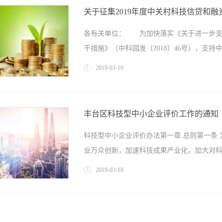
下： 一、资助对象 注册或登记地在本
币50万元，申报人本人或其留学人员创业团
关于征集2019年度中关村科技信贷和
资助涉及的专利具有多个专利权人的，仅资
元; 4、申报人创办的企业成立时间须在2
各有关单位： 为加快落实《关于进一步支
家知识产权局《关于规范专利申请行为的若干
以下材料： 1、北京市留学人员创办企业
干措施》（中科园发〔2018〕46号），支持中
网上申报时间：2019年3月20日—5月12
3、在国外取得学士以上学位的留学人...
三、资助范围 1.授权公告日在2017年8月1
2019
-
03
-
19
，引导金融机构开展管理创新，加大科技金
难、融资贵问题，根据《中关村国家自主创
丰台区科技型中小企业评价工作的通知
法》（中科园发〔2019〕6号）、《中关村
科技型中小企业评价办法第一章 总则第一条
金管理办法实施细则（试行）》（中科园发〔2
业万众创新，加速科技成果产业化，加大对科技
贷和融资租赁支持资金项目征集有关工作，
范区内注册的高新技术企业（含国家高新技
2019
-
03
-
18
司、融资租赁公司等为中关村企业提供金融
力度，壮大科技型中小企业群体，培育新的
持资金 1.支持对象和支持内容 支持收
制定本办法。第二条 本办法所称的科技型中
入，下同）在2亿元（含）以下的企业，通过