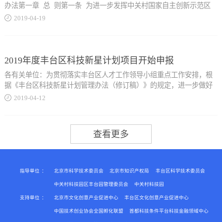
简称《申报项目明细表》，详见附件1）。政策咨询可采取在官方微信
办法第一章 总 则第一条 为进一步发挥中关村国家自主创新示范区
材料申请认定的企业应登陆高...
公众号（创新创业中关村）留言（在本公众号任意一篇文章下方留
（以下简称“中关村示范区”）在全国科技创新中心建设中的主要载体
2019
-
04
-
19
言，或在公众号对话框中留言）、中关村示范区官方网站
作用，提升中关村示范区各类创新主体创新能力，促进新技术、新产
（http://zgcgw.beijing.gov.cn/）“首页--政民互动--政务咨询”留言、电话
业、新业态发展，构建开放协同的创新生态环境，加快建设具有全球
新技术企业认定管理工作网（www.innocom.gov.cn），注册填报认定
咨询等方式，咨询电话详见《申报项目明细表》。二、申报时间
影响力的科技创新中心，制定本办法。第二条 中关村示范区提升创新
信息，并上传知识产权、经具有资质的中介机构鉴证的企业近三个会
线 上 申 报 ...
能力优化创新环境支持资金（以下简称“创新支持资金”）从中关村科
2019年度丰台区科技新星计划项目开始申报
计年度的财务会计报告（包括会计报表、会计报表附注和财务情况说
技园区管理委员会（以下简称“中关村管委会”）专项资金中列支，并
明书）、经具有资质的中介机构出具的企业近三个会计年度研究开发
各有关单位：为贯彻落实丰台区人才工作领导小组重点工作安排，根
按照年度预算进行安排使用。第三条 创新支持资金的管理和使用应遵
费用和近一个会计年度高新技术产品（服务）收入专项审计或鉴证报
据《丰台区科技新星计划管理办法（修订稿）》的规定，进一步做好
循公开...
告、企业所得税年度纳税申报表等主要证明文件（电子版）。企业完
2019年丰台区科技新星计划项目征集工作。现就申报工作有关事宜通
2019
-
04
-
12
成网上申报操作后，应递交《认定办法》第十二条第（一）款和《工
知如下：一、申报范围丰台区行政区域内的农业、科技、教育、卫生
作指引》第二条第（三）款要求的书面申报材料。上述材料一式两
等领域的青年科技骨干，每单位限报1名。二、申报条件（一）热爱祖
透明、突出重点、专款专用、注重实效的原则。第四条 本办法所指各
份，左侧胶装成册，在右侧骑缝处加盖企业公章。企业自行留存一份
国，有强烈的事业心，有良好的职业道德、社会公德和求实、创新、
类创新主体包括企业、高校院所和社会组织等。其中，企业是指在中
材料备查。三、材料受理各区科委和中关村示范...
协作、奉献精神。（二）申报当年的1月1日，年龄未满40周岁。
关村示范区内注册的企业（含国家高新技术企业和中关村高新技术企
（三）大学本科毕业、从事专业技术工作5年以上。取得研究生以上学
业）。社会组织是指主要在中关村示范区内开展工作或会员大部分在
历学位者优先考虑。（四）掌握本领域的研究进展和前沿动态，具有
中关村示范区，有利于自主创新与中关村示范区建设发展的，并已在
较强的研究创新能力，已初步...
民政部门登记的非营利性组织，包括社会团体（含产业技术联盟）、
指导单位
：
北京市科学技术委员会
北京市知识产权局
丰台区科学技术委员会
民办非企业单位。本办法对于企业的支持内容，符合条件的社会组织
中关村科技园区丰台园管理委员会
中关村科技园
参照执行。本办法支持的重点产业为北京市加快科技创新发展新一代
支持单位
：
北京市文化创意产业促进中心
丰台区文化创意产业促进中心
形成研究团队。（五）主持过企业关键技术研发项目的技术负责人，
信息技术等十个高精尖产业指导意见确定的产业领域和《中关村国家
承担地市级以上科技项目的主持人或主要参与人（排名前2位）。
中国技术创业协会全国孵化联盟
首都科技条件平台科技金融领域中心
自主创新示范区发展...
（六）重点支持“高精尖”产业领域及轨道交通、军民融合领域的青年