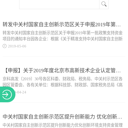
关于
转发中关村国家自主创新示范区关于申报2019年第一批政策支持资金项目的通知
转发中关村国家自主创新示范区关于申报2019年第一批政策支持资金
项目的通知丰台园各企业：根据《关于精准支持中关村国家自主创新
示范区重大前沿项目与创新平台建设的若干措施》（中科园发
2019
-
05
-
06
〔2019〕11号）、《中关村国家自主创新示范区一区多园协同发展支
持资金管理办法》（中科园发〔2019〕19号）、《中关村国家自主创
新示范区优化创业服务促进人才发展支持资金管理办法》（中科园发
〔2019〕20号）、《中关村国家自主创新示范区提升创新能力优化创
【申报】关于2019年度北京市高新技术企业认定管理相关工作的通知
新环境支持资金管理办法》（中科园发〔2019〕21号）及相关实施细
京科高发〔2019〕30号各区科委、财政局、税务局、中关村示范区各
则，中关村管委会组织开展中关村国家自主创新示范区（以下简称中
园区管委会、各有关单位：根据科技部、财政部、国家税务总局《高
关村示范区）2019年第一批政策支...
新技术企业认定管理办法》（国科发火〔2016〕32号，以下简称《认
2019
-
04
-
24
定办法》）、《高新技术企业认定管理工作指引》（国科发火
〔2016〕195号，以下简称《工作指引》）的规定，现就2019年度高新
持资金项目申报工作，现将具体事项通知如下：一、申报项目2019年
技术企业认定管理工作有关事宜通知如下：一、进度安排2019年高新
第一批政策支持资金项目包括中关村专利支持资金项目、重大高精尖
技术企业认定分四批办理，申报截止时间分别为5月16日、6月27日、8
中关村国家自主创新示范区提升创新能力 优化创新环境支持资金管理办法
成果产业化支持资金项目等16个项目，具体申报项目和内容详见
月15日、9月16日。上述申报截止时间以申报企业完成网上申报操作，
《2019年中关村示范区第一批政策支持资金申报项目明细表》（以下
中关村国家自主创新示范区提升创新能力优化创新环境支持资金管理
并将完整书面材料送交受理部门日期为准，逾期不予受理。二、申报