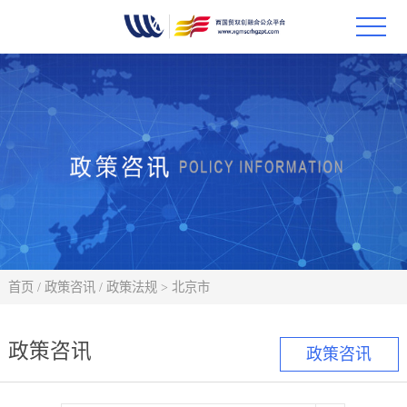
首页
政策
科技
项目
科技
首页
/
政策咨讯
/
政策法规
>
北京市
合作
政策咨讯
政策咨讯
创新