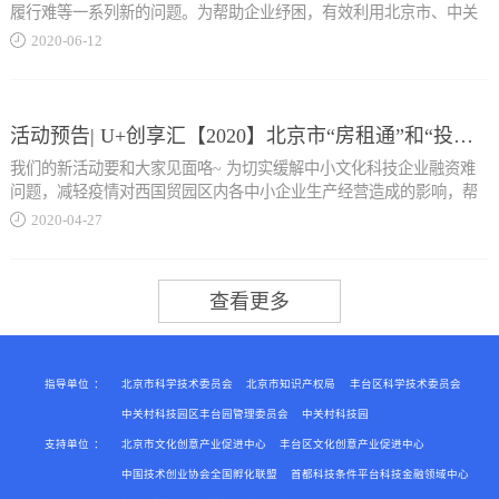
发展协会专家成员，北京物资学院企业家课堂校外导师。 课程内容
履行难等一系列新的问题。为帮助企业纾困，有效利用北京市、中关
限公司协办单位...
一、社保税征政策研判与趋势1．社保税征前世今生与进展回顾2．社
村及各委办局助力企业发展的各项优惠政策及特殊扶植政策，由北京
2020
-
06
-
12
保税征划转方式与征管变化3．社保税征政策研判与趋势展望4．被动
市中小企业公共服务平台主办，永同昌科技孵化器联合方象知产研究
消极合...
院、棠荫学院共同开展2020年线下宣讲活动——“打好政策牌，助力企
北京顺然天成咨询有限公司 02课程介绍活动流程14:00-14:20 企业签到
业高精尖”主题分享会，针对园区内中小企业发展的各项政策宣讲，利
14:20-15:40 主题沙龙分享15:40-16:00 答疑交流 合影留念 讲师介绍 鲍
用政策护城河，助力企业发展。活动主题打好政策牌，助力企业高精
活动预告| U+创享汇【2020】北京市“房租通”和“投贷奖”政策解读及申报主题分享会
雷高级项目咨询师北京顺然天成咨询有限公司技术总监、创业导师、
尖组织架构主办单位：北京市中小企业公共服务平台承办单位：北京
技术经纪人、科技评估师、北京市石景山区科技服务业产业联盟特约
我们的新活动要和大家见面咯~ 为切实缓解中小文化科技企业融资难
永同昌丰益科技孵化器有限公司方象知产信息科技研究院棠荫学院活
讲师，北京市房山区高企业特约讲师。从业十年来致力于科技政策咨
问题，减轻疫情对西国贸园区内各中小企业生产经营造成的影响，帮
动时间2020年6月17日...
询与技术评估，任多家知名企业政策顾问，对科技政策、科技趋势发
助企业更好的了解国家优惠政策，争取到相应的支持，共渡经济难
2020
-
04
-
27
展有独到见解。 课程内容一、如何选取适合科技型中小企业申报的科
关。永同昌科技孵化器联合东方嘉威信息咨询有限公司共同举办《北
技政策二、申...
京市“房租通”和“投贷奖”政策解读及申报》主题分享会，邀请到北京市
下午14：00-16：00活动地点北京市丰台区丰管路16号9号楼西国贸·科
科技项目评审专家赵煜老师，与各位企业代表面对面交流，一对一解
技孵化广场4018室 活动流程13:30-14:00 参会人员签到14:00-14:05 主
答政策申报中遇到的问题。我们本次活动的地点是在西国贸园区中心
持人开场14:05-14:20 方象知产研究院介绍14:20-15:40 主讲老师进行
花园，风景秀丽，绿意盎然大家可以边学习边赏景与春并肩赶快积极
政策宣讲15:40-16:00 答疑交流导师介绍杨瑾铄：棠荫学院科技咨询总
参加吧！ 01活动概况活动时间2020年4月29日下午14:00-16:00活动地点
监北京大学法学学士，曾任职上市企业政府事务经理，负责集团政府
北京市丰台区丰...
项目申请、资质申请、外事接待等。多年政策咨询、企业咨询、课题
指导单位
：
北京市科学技术委员会
北京市知识产权局
丰台区科学技术委员会
研究、产业研究经验。课程内容1. 北京市各委办局针对中小微企业的
中关村科技园区丰台园管理委员会
中关村科技园
相关政策2. 北...
支持单位
：
北京市文化创意产业促进中心
丰台区文化创意产业促进中心
管路16号西国贸园区中心花园活动流程13:30-14:00 企业签到14:00-
14:10 主持人开场14:10-15:40 导师讲解15:40-16:00 答疑交流 02课程介
中国技术创业协会全国孵化联盟
首都科技条件平台科技金融领域中心
绍讲师介绍 赵煜北京市科技项目评审专家中关村项目评审专家北京市