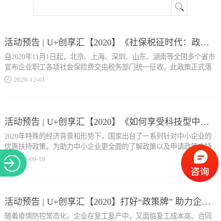
关于
活动预告 | U+创享汇【2020】《社保税征时代：政策研判与成本筹划》主题分享会
自2020年11月1日起，北京、上海、深圳、山东、湖南等全国多个省市
宣布企业职工各项社会保险费交由税务部门统一征收，此政策正式落
地实施。那么，关于社保征税，对于中小民营企业的用工成本有何影
2020
-
12
-
01
响？又该如何去应对？为此，永同昌科技孵化器于12月3日下午开展
《社保税征时代：政策研判与成本筹划》主题分享会，邀请51社保首
席专家庚鑫老师为大家深入解读社保征税政策以及社保合规筹划思
路，助力中小企业应对政策改革等措施。01活动概况活动时间2020年
活动预告 | U+创享汇【2020】《如何享受科技型中小企业成长过程中的政策红利》 线下沙龙分享会
12月3日14:00-16:00 活动地点北京市丰台区丰管路16号西国贸·科技孵
2020年特殊的经济背景和形势下，国家出台了一系列针对中小企业的
化广场4018室 活动流程13:30-14:00 企业签到14:00-15:30 导师讲解
优惠扶持政策。为助力中小企业更全面的了解政策以及申请政策支持
15:30-16:00...
的方法，更好的享受国家扶持与福利，永同昌科技孵化器与北京顺然
2020
-
09
-
18
天成咨询有限公司联合举办的《如何享受科技型中小企业成长过程中
的政策红利》 线下沙龙分享会，将从政策申报常见问题、中小企业申
答疑交流02课程介绍讲师介绍 庚 鑫51社保首席专家，国内知名劳动
报政策挑选、解析几个方面进行分享，为中小企业政策申报保驾护
用工专家。曾任职北京人社局工作8年，主导多家知名企业用工实战设
航。 01活动概况活动形式线下沙龙分享会（限额10人） 活动时间2020
活动预告 | U+创享汇【2020】打好“政策牌” 助力企业“高精尖” 线下政策宣讲主题分享会
计。上海电视台东方财经频道专访嘉宾，重庆经济广播电台特邀嘉
年9月24日下午14:00-16:00 活动地点北京市丰台区丰管路16号西国贸·
宾，山东省人力资源服务从业者培训班特邀讲师，天津中小企业经济
随着疫情防控常态化，企业在复工复产中，又面临复工成本高、合同
科技孵化广场4018室 组织架构主办单位北京永同昌丰益科技孵化器有