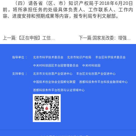
（四）请各省（区、市）知识产权局于2018年6月20日
前，将所承担任务的处级具体负责人、工作联系人、工作内
容、进度安排和预期成果等内容，报专利局专利文献部。
上一篇:
【正在申报】工信部关于开展2018年物联网集成创新与融合应用项目征集工作的通知（7.30截止）
下一篇:
国家发改委：增强制造业核心竞争力三年行动计划-高端医疗器械和药品关键技术产业化实施方案
指导单位
：
北京市科学技术委员会
北京市知识产权局
丰台区科学技术委员会
中关村科技园区丰台园管理委员会
中关村科技园
支持单位
：
北京市文化创意产业促进中心
丰台区文化创意产业促进中心
中国技术创业协会全国孵化联盟
首都科技条件平台科技金融领域中心
首都科技条件平台检测与认证领域中心