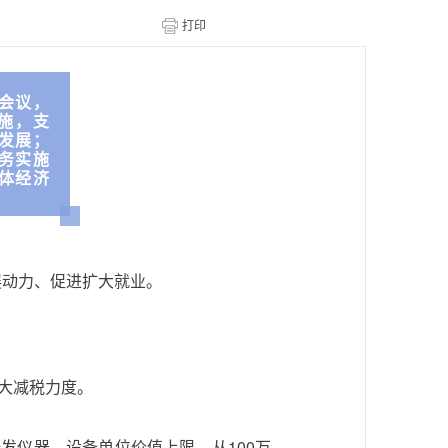
会议，
施，支
发展；
务实施
体经济
展动力、促进扩大就业。
大减税力度。
发仪器、设备单位价值上限，从100万