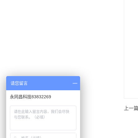
请您留言
永同昌科技83832269
上一篇