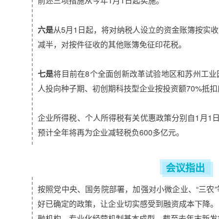
前述三项措施从今年1月1日起实施。
六是
从5月1日起，将对纳税人设立的资金账簿按实
减半，对按件征收的其他账簿免征印花税。
七是
将目前在8个全面创新改革试验地区和苏州工业
人投向种子期、初创期科技型企业按投资额70%抵
企业所得税、个人所得税有关优惠政策分别自1月1日
预计全年将再为企业减轻税负600多亿元。
会议指出
按照党中央、国务院部署，加强对小微企业、“三农
好已确定的政策，让企业切实感受到融资成本下降。
融机构，专业化经营机制基本成型，截至去年末新发放