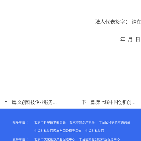
法人代表签字： 请在此加盖
年 月 日
上一篇:
文创科技企业服务日——我们不见不散
下一篇:
第七届中国创新创业大赛北京地区赛开启！
指导单位
：
北京市科学技术委员会
北京市知识产权局
丰台区科学技术委员会
中关村科技园区丰台园管理委员会
中关村科技园
支持单位
：
北京市文化创意产业促进中心
丰台区文化创意产业促进中心