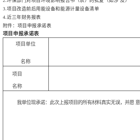
2.环保部门对项目环境影响报告书（表）的批复（如涉 及）
3.项目改造前后用能设备和能源计量设备清单
4.近三年财务报表
附件：项目申报承诺表
项目申报承诺表
项目单位
名称
项目
名称
我单位现承诺：此次上报项目的所有材料真实无误，并愿
意