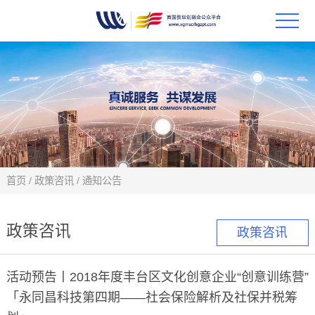
首页
政策
科技
项目
首页
/
政策咨讯
/
通知公告
科技
政策咨讯
政策咨讯
合作
活动预告丨2018年度丰台区文化创意企业“创意训练营”
创新
「永同昌科技第四期——社会保险解析及社保并税筹