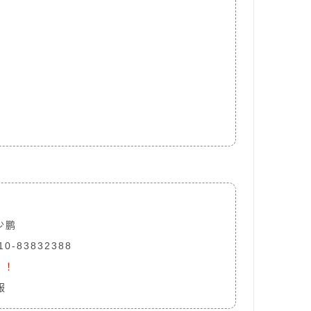
少鹏
0-83832388
！！
服