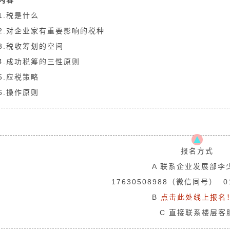
1.税是什么
2.对企业家有重要影响的税种
3.税收筹划的空间
4.成功税筹的三性原则
5.应税策略
6.操作原则
报名方式
A 联系企业发展部李
17630508988（微信同号） 01
B
点击此处线上报名
C 直接联系楼层客