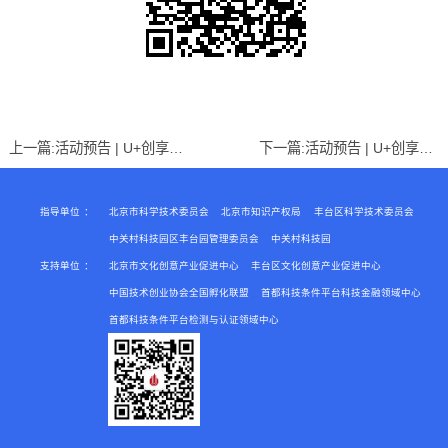
上一篇:
活动预告 | U+创享汇【2021】企业所得税扣除项目疑难解析培训会
下一篇:
活动预告 | U+创享汇【2021】企业经营常见合同的风险防控培训会
指导单位
：
北京市科学技术委员会
北京市知识产权局
丰台区科学技术委员会
中关村科技园区丰台园管理委员会
中关村科技园
支持单位
：
北京市文化创意产业促进中心
丰台区文化创意产业促进中心
中国技术创业协会全国孵化联盟
首都科技条件平台科技金融领域中心
首都科技条件平台检测与认证领域中心