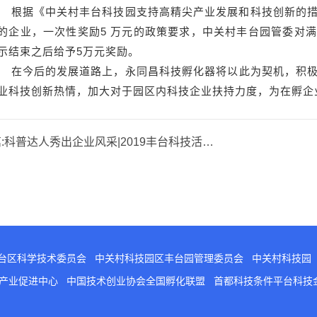
据《中关村丰台科技园支持高精尖产业发展和科技创新的措
的企业，一次性奖励5 万元的政策要求，中关村丰台园管委对
示结束之后给予5万元奖励。
今后的发展道路上，
永同昌科技孵化器
将以此为契机，
积
业科技
创新
热情
，
加大对于园区内科技企业扶持力度，
为
在孵
企
:
科普达人秀出企业风采|2019丰台科技活动周分会场第二届科普达人秀
台区科学技术委员会
中关村科技园区丰台园管理委员会
中关村科技园
意产业促进中心
中国技术创业协会全国孵化联盟
首都科技条件平台科技