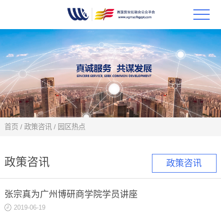
首页
政策
科技
项目
首页
/
政策咨讯
/
园区热点
科技
政策咨讯
政策咨讯
合作
张宗真为广州博研商学院学员讲座
创新
2019-06-19