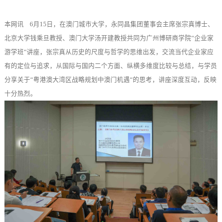
关于
本网讯 6月15日，在澳门城市大学，永同昌集团董事会主席张宗真博士、
北京大学钱乘旦教授、澳门大学汤开建教授共同为广州博研商学院“企业家
游学班“讲座，张宗真从历史的尺度与哲学的思维出发，交流当代企业家应
有的定位与追求，从国际与国内二个方面、纵横多维度比较与总结，与学员
分享关于“粤港澳大湾区战略规划中澳门机遇“的思考，讲座深度互动，反映
十分热烈。