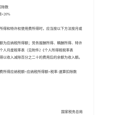
扣除数
20%
所得和特许权使用费所得时，应当按以下方法按月或
额为应纳税所得额；劳务报酬所得、稿酬所得、特许
个人月度税率表（见附件2《个人所得税税率表
得以收入减除百分之二十的费用后的余额为收入额。
所得应纳税额=应纳税所得额×税率-速算扣除数
国家税务总局