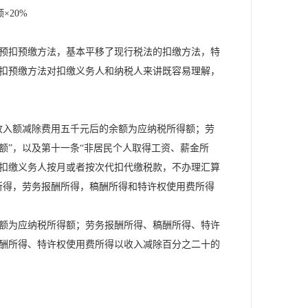
20%
预扣预缴方法，基本平移了现行税法的扣缴方法，特
扣预缴方法对扣缴义务人和纳税人来讲既容易理解，
入额减除费用五千元后的余额为应纳税所得额；劳
额”，以及第十一条“非居民个人取得工资、薪金所
扣缴义务人按月或者按次代扣代缴税款，不办理汇算
所得，劳务报酬所得，稿酬所得和特许权使用费所得
额为应纳税所得额；劳务报酬所得、稿酬所得、特许
酬所得、特许权使用费所得以收入减除百分之二十的