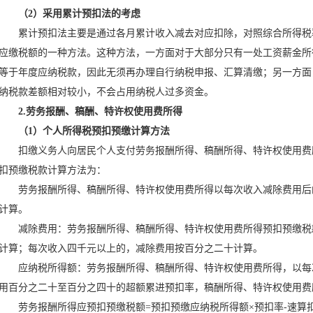
（2）采用累计预扣法的考虑
累计预扣法主要是通过各月累计收入减去对应扣除，对照综合所得税
应缴税额的一种方法。这种方法，一方面对于大部分只有一处工资薪金所
等于年度应纳税款，因此无须再办理自行纳税申报、汇算清缴；另一方面
纳税款差额相对较小，不会占用纳税人过多资金。
2.劳务报酬、稿酬、特许权使用费所得
（1）个人所得税预扣预缴计算方法
扣缴义务人向居民个人支付劳务报酬所得、稿酬所得、特许权使用费
扣预缴税款计算方法为：
劳务报酬所得、稿酬所得、特许权使用费所得以每次收入减除费用后
计算。
减除费用：劳务报酬所得、稿酬所得、特许权使用费所得预扣预缴税
计算；每次收入四千元以上的，减除费用按百分之二十计算。
应纳税所得额：劳务报酬所得、稿酬所得、特许权使用费所得，以每
用百分之二十至百分之四十的超额累进预扣率，稿酬所得、特许权使用费
劳务报酬所得应预扣预缴税额=预扣预缴应纳税所得额×预扣率-速算