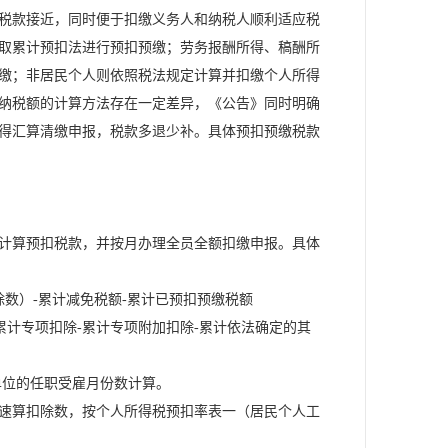
税款接近，同时便于扣缴义务人和纳税人顺利适应税
取累计预扣法进行预扣预缴；劳务报酬所得、稿酬所
缴；非居民个人则依照税法规定计算并扣缴个人所得
纳税额的计算方法存在一定差异，《公告》同时明确
得汇算清缴申报，税款多退少补。具体预扣预缴税款
计算预扣税款，并按月办理全员全额扣缴申报。具体
数）-累计减免税额-累计已预扣预缴税额
计专项扣除-累计专项附加扣除-累计依法确定的其
单位的任职受雇月份数计算。
速算扣除数，按个人所得税预扣率表一（居民个人工