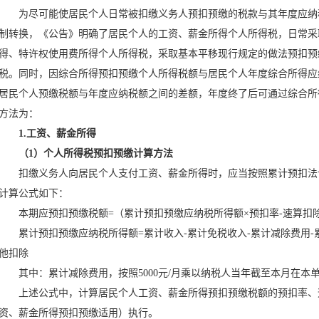
为尽可能使居民个人日常被扣缴义务人预扣预缴的税款与其年度应纳
制转换，《公告》明确了居民个人的工资、薪金所得个人所得税，日常采
得、特许权使用费所得个人所得税，采取基本平移现行规定的做法预扣预
税。同时，因综合所得预扣预缴个人所得税额与居民个人年度综合所得应
居民个人预缴税额与年度应纳税额之间的差额，年度终了后可通过综合所
方法为：
1.工资、薪金所得
（1）个人所得税预扣预缴计算方法
扣缴义务人向居民个人支付工资、薪金所得时，应当按照累计预扣法
计算公式如下：
本期应预扣预缴税额=（累计预扣预缴应纳税所得额×预扣率-速算扣除
累计预扣预缴应纳税所得额=累计收入-累计免税收入-累计减除费用-累
他扣除
其中：累计减除费用，按照5000元/月乘以纳税人当年截至本月在本
上述公式中，计算居民个人工资、薪金所得预扣预缴税额的预扣率、
资、薪金所得预扣预缴适用）执行。