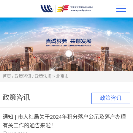
首页
政策
科技
项目
首页
/
政策咨讯
/
政策法规
>
北京市
科技
政策咨讯
政策咨讯
合作
通知 | 市人社局关于2024年积分落户公示及落户办理
创新
有关工作的通告来啦！