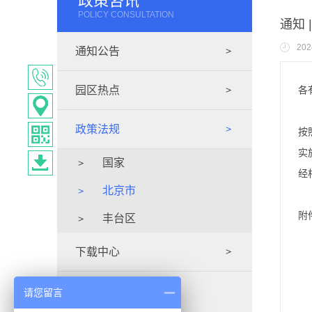
政策咨讯
POLICY CONSULTATION
通知 
202
通知公告
园区热点
各
政策法规
按
实
国家
经
北京市
附
丰台区
下载中心
请您留言