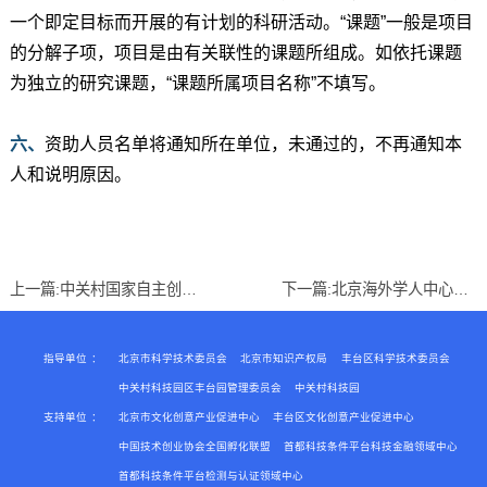
一个即定目标而开展的有计划的科研活动。“课题”一般是项目
的分解子项，项目是由有关联性的课题所组成。如依托课题
为独立的研究课题，“课题所属项目名称”不填写。
六、
资助人员名单将通知所在单位，未通过的，不再通知本
人和说明原因。
上一篇:
中关村国家自主创新示范区提升创新能力 优化创新环境支持资金管理办法
下一篇:
北京海外学人中心关于2019年北京市留学人员创办企业开办费资助资金申报工作的通知
指导单位
：
北京市科学技术委员会
北京市知识产权局
丰台区科学技术委员会
中关村科技园区丰台园管理委员会
中关村科技园
支持单位
：
北京市文化创意产业促进中心
丰台区文化创意产业促进中心
中国技术创业协会全国孵化联盟
首都科技条件平台科技金融领域中心
首都科技条件平台检测与认证领域中心