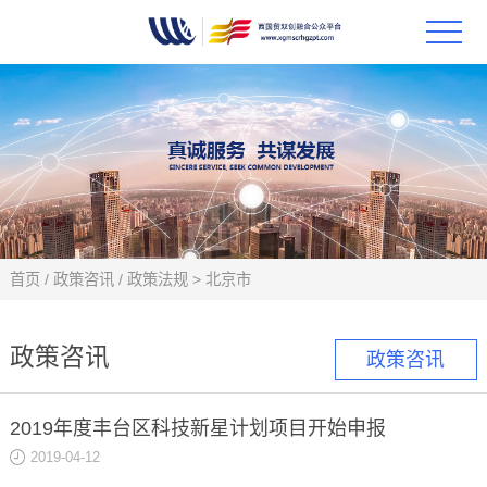
首页
政策
科技
项目
首页
/
政策咨讯
/
政策法规
>
北京市
科技
政策咨讯
政策咨讯
合作
2019年度丰台区科技新星计划项目开始申报
创新
2019-04-12