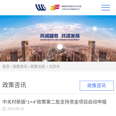
首页
政策
科技
项目
首页
/
政策咨讯
/
政策法规
>
北京市
科技
政策咨讯
政策咨讯
合作
中关村新版“1+4”政策第二批支持资金项目启动申报
创新
2019-06-10