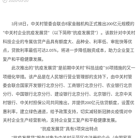
2020-03-20
关于
月
日，中关村管委会联合
家金融机构正式推出
亿元规模的
3
18
8
200
中关村企业抗疫发展贷
（以下简称
抗疫发展贷
）。该款针对中关村
“
”
“
”
科技企业的专属信贷产品具有额度大、品种全、利率低、审批快等优
点，贷款利率最低可达
，将进一步降低融资成本，助力企业复工
2.05%
复产和平稳健康发展。
此次推出的
“抗疫发展贷”是前期中关村“科技战疫”
项措施的又一
10
项细化举措。该产品是在人民银行营业管理部的支持下，由中关村管
委会联合国家开发银行北京分行、工商银行北京分行、农业银行北京
分行、中国银行北京分行、建设银行北京分行、北京银行、北京中关
村银行、中关村担保公司共同推出，并提供
亿元信贷额度，设置优
200
惠利率，建立绿色通道，给予政策支持，切实减轻新冠肺炎疫情对中
关村企业生产经营影响，支持企业复工复产和平稳健康发展。
“抗疫发展贷”具有
项突出特点
5
“抗疫发展贷”服务对象为中关村示范区内注册的企业（含国家高