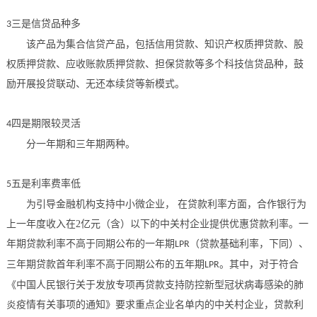
三是信贷品种多
3
该产品为集合信贷产品，包括信用贷款、知识产权质押贷款、股
权质押贷款、应收账款质押贷款、担保贷款等多个科技信贷品种，鼓
励开展投贷联动、无还本续贷等新模式。
四是期限较灵活
4
分一年期和三年期两种。
五是利率费率低
5
为引导金融机构支持中小微企业，
在贷款利率方面，合作银行为
上一年度收入在
2
亿元（含）以下的中关村企业提供优惠贷款利率。一
年期贷款利率不高于同期公布的一年期
（贷款基础利率，下同）、
LPR
三年期贷款首年利率不高于同期公布的五年期
。其中，对于符合
LPR
《中国人民银行关于发放专项再贷款支持防控新型冠状病毒感染的肺
炎疫情有关事项的通知》要求重点企业名单内的中关村企业，贷款利