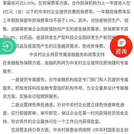
率最低可达
。在担保费率方面，合作担保机构为上一年度收入在
2.05%
亿元（含）以下的中关村企业提供优惠担保费率。一年期担保费率及
2
三年期担保首年担保费率均不高于
。其中，对防疫物资生产、销
1.3%
售、运输等担保企业因疫情防控产生的紧急融资需求，担保费率不高
于
；对药品、疫苗研发生产型科技企业因研发生产新冠病毒防控
0.8%
和治疗药品及疫苗而产生的应急融资需求，免收担保费。
中关村企业将获专属金融服务和政策支持
在金融服务保障方面，金融机构将为中关村企业提供优质快捷的专属
服务：
一是提供专属服务。
合作金融机构指定专门部门和人员提供专属
服务，积极发挥科技金融专营组织机构作用，为企业量身设计专属融
资方案，实施全过程跟踪服务。
二是设置绿色审批通道。
针对中关村企业建立绿色快速审批通
道，实行即报即审、审毕即贷，保证企业在第一时间获得信贷资金支
持，符合条件的企业最快可在一个工作日内获得批复。
在政策支持引导方面，中关村管委会将按照《中关村国家自主创