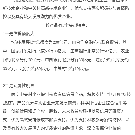
新技术企业和中关村高新技术企业），优先支持落实积极参与疫情防
控以及具有较大发展潜力的优质企业。
该产品有
5
个突出特点：
一是信贷额度大
1
“抗疫发展贷”总额度为
亿元，由合作金融机构联合提供，其
200
中，国家开发银行北京分行
亿元、工商银行北京分行
亿元、农业
30
50
银行北京分行
亿元、中国银行北京分行
亿元、建设银行北京分行
20
30
亿元、北京银行
亿元、中关村银行
亿元。
30
30
10
二是专属性明显
2
面向中关村企业提供抗疫专属信贷产品，积极支持企业开展
“科技
战疫”。产品充分考虑企业未来发展前景，科学评估企业综合信用等
级，创新使用知识产权、股权、未来收益权质押以及信用等融资方
式，优先高效安排低成本融资支持。优先支持积极参与疫情防控、以
及具有较大发展潜力的优质企业的融资需求，深度发掘企业价值。