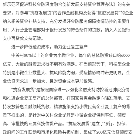
新示范区促进科技金融深度融合创新发展支持资金管理办法》的有关
要求，对参与
“抗疫发展贷”的合作金融机构及获得“抗疫发展贷”的企业
纳入相关资金补贴支持，充分发挥好金融服务保障疫情防控的重要作
用；人行营业管理部对于银行发放的符合条件的贷款，纳入人民银行
支小再贷款支持范畴。
进一步降低融资成本，助力企业复工复产
中关村
90%
以上的企业为小微企业，每年的总体融资缺口约
6000
亿元，大量的融资需求得不到有效满足。在当前形势下，科技型企业
特别是小微企业数量大、抗风险能力弱，受疫情影响冲击更明显，企
业信贷需求进一步加大，且对资金成本更加敏感。
“抗疫发展贷”是按照国家进一步强化金融支持防控新冠肺炎疫情
和推进企业复工复产的总体部署，在国家普惠金融定向降准落地、支
持发放普惠金融领域贷款、精准施策支持小微民营企业复工复产的背
景下推出的，是针对中关村企业尤其是小微企业提供利率低、额度
高、审批快的专属科技信贷产品。“抗疫发展贷”建立了银行、担保、
政府间的工作联动和市场化风险共担机制，集成了
亿元信贷额度支
200