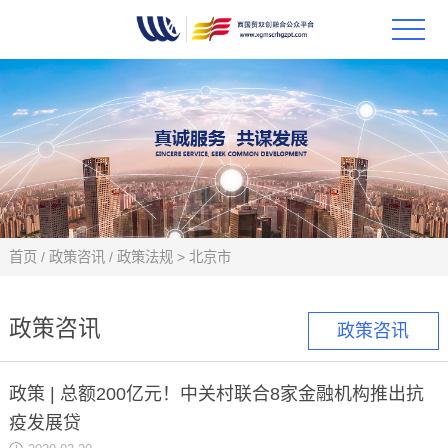
首页
政策
科技
项目
首页
/
政策咨讯
/
政策法规
>
北京市
科技
政策咨讯
政策咨讯
合作
政策 | 总额200亿元！中关村联合8家金融机构推出抗
创新
疫发展贷