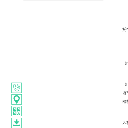
二
自
托
三
本
（h
申
（h
填
器
申
入