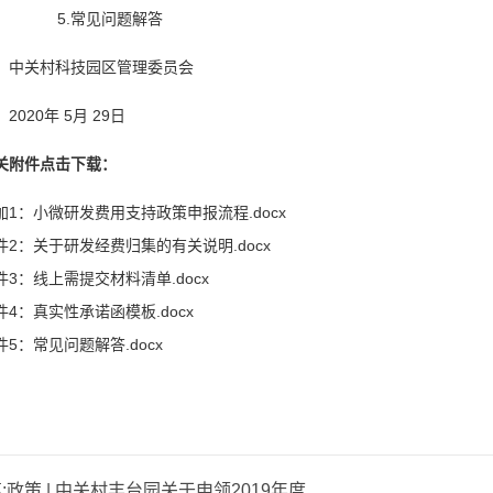
5.常见问题解答
关村科技园区管理委员会
020年 5月 29日
关附件点击下载
：
加1：小微研发费用支持政策申报流程.docx
件2：关于研发经费归集的有关说明.docx
件3：线上需提交材料清单.docx
件4：真实性承诺函模板.docx
件5：常见问题解答.docx
:
政策 | 中关村丰台园关于申领2019年度认定的国家高新技术企业补贴的通知