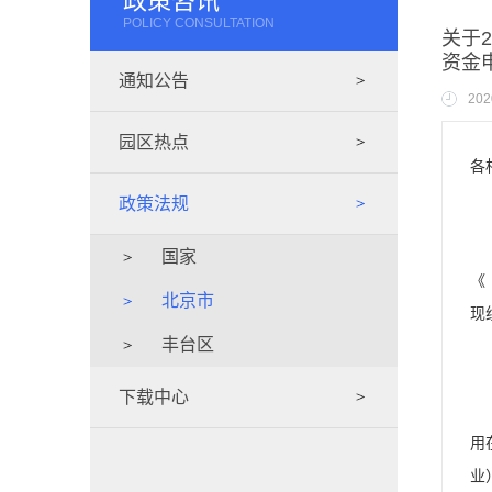
政策咨讯
POLICY CONSULTATION
关于
资金
通知公告
202
园区热点
各
政策法规
为
国家
《
北京市
现
丰台区
一
下载中心
申
用
业