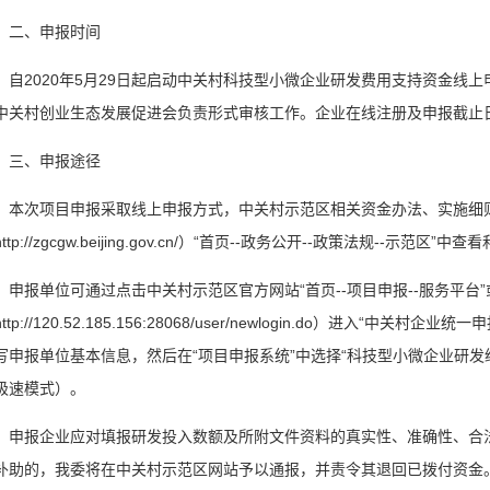
、申报时间
2020年5月29日起启动中关村科技型小微企业研发费用支持资金线上
中关村创业生态发展促进会负责形式审核工作。企业在线注册及申报截止日期为
、申报途径
次项目申报采取线上申报方式，中关村示范区相关资金办法、实施细
ttp://zgcgw.beijing.gov.cn/）“首页--政务公开--政策法规--示范
报单位可通过点击中关村示范区官方网站“首页--项目申报--服务平台
ttp://120.52.185.156:28068/user/newlogin.do）进入
写申报单位基本信息，然后在“项目申报系统”中选择“科技型小微企业研发
极速模式）。
报企业应对填报研发投入数额及所附文件资料的真实性、准确性、合法
补助的，我委将在中关村示范区网站予以通报，并责令其退回已拨付资金