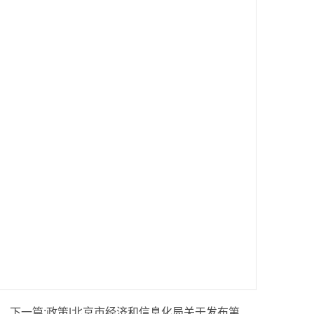
下一篇:
政策|北京市经济和信息化局关于发布第二批中小企业服务券服务产品及其机构的通知