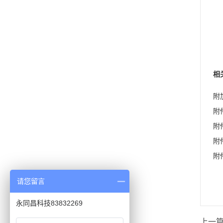
中
2
相
附
附
附
附
附
请您留言
永同昌科技83832269
上一篇