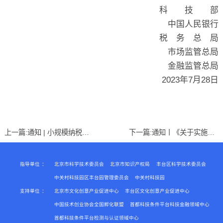
科 技 部
中国人民银行
税 务 总 局
市场监管总局
金融监管总局
2023年7月28日
上一篇:
通知 | 小规模纳税人减免增值税政策延续至2027年底
下一篇:
通知丨《关于实施十大强企行动激发专精特新企业活力的若干措施》印发
指导单位
：
北京市科学技术委员会
北京市知识产权局
丰台区科学技术委员会
中关村科技园区丰台园管理委员会
中关村科技园
支持单位
：
北京市文化创意产业促进中心
丰台区文化创意产业促进中心
中国技术创业协会全国孵化联盟
首都科技条件平台科技金融领域中心
首都科技条件平台检测与认证领域中心