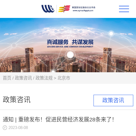
首页
政策
科技
项目
首页
/
政策咨讯
/
政策法规
>
北京市
科技
政策咨讯
政策咨讯
合作
通知 | 重磅发布！促进民营经济发展28条来了！
创新
2023-08-08