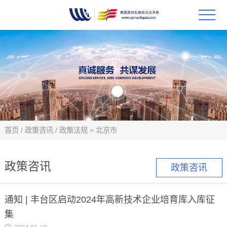
首页
政策
科技
项目
首页
/
政策咨讯
/
政策法规
>
北京市
科技
政策咨讯
政策咨讯
合作
通知 | 丰台区启动2024年高新技术企业培育库入库征
创新
集