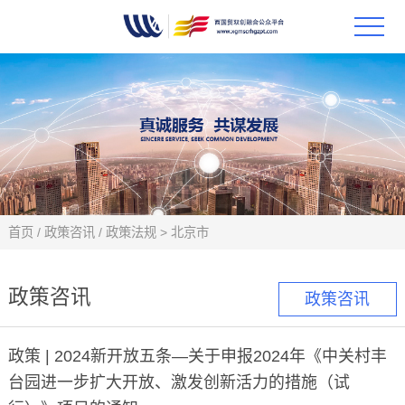
首页
政策
科技
项目
首页
/
政策咨讯
/
政策法规
>
北京市
科技
政策咨讯
政策咨讯
合作
政策 | 2024新开放五条—关于申报2024年《中关村丰
创新
台园进一步扩大开放、激发创新活力的措施（试