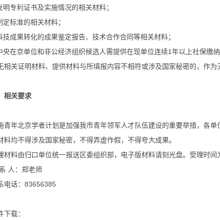
.发明专利证书及实施情况的相关材料；
.制定标准的相关材料；
.科技成果转化的成果鉴定报告、技术合作合同等相关材料；
.中央在京单位和非公经济组织候选人需提供在现单位连续1年以上社保缴
无相关证明材料、提供材料与所填报内容不相符或涉及国家秘密的，作为
、相关要求
施青年北京学者计划是加强我市青年领军人才队伍建设的重要举措，各单
材料均不得涉及国家秘密，不得弄虚作假，不得夸大成果。
理材料由归口单位统一报送区委组织部，电子版材料请刻光盘。受理时间为2
 系 人：郑老师
系电话：83656385
件下载：