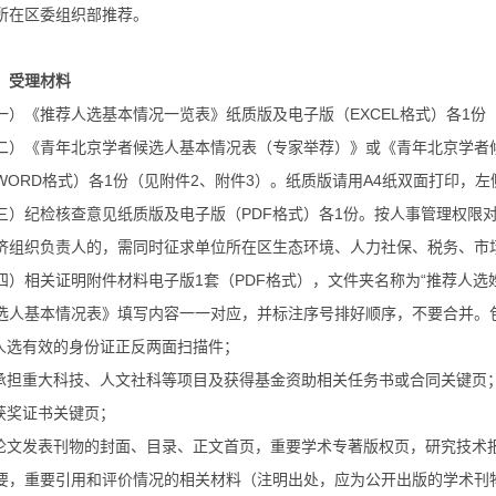
所在区委组织部推荐。
、受理材料
一）《推荐人选基本情况一览表》纸质版及电子版（EXCEL格式）各1份
二）《青年北京学者候选人基本情况表（专家举荐）》或《青年北京学者
WORD格式）各1份（见附件2、附件3）。纸质版请用A4纸双面打印，
三）纪检核查意见纸质版及电子版（PDF格式）各1份。按人事管理权限
济组织负责人的，需同时征求单位所在区生态环境、人力社保、税务、市
四）相关证明附件材料电子版1套（PDF格式），文件夹名称为“推荐人选
选人基本情况表》填写内容一一对应，并标注序号排好顺序，不要合并。
.人选有效的身份证正反两面扫描件；
.承担重大科技、人文社科等项目及获得基金资助相关任务书或合同关键页
.获奖证书关键页；
.论文发表刊物的封面、目录、正文首页，重要学术专著版权页，研究技术
要，重要引用和评价情况的相关材料（注明出处，应为公开出版的学术刊