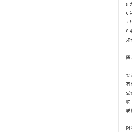
5
6
7
8
如
四
实
有
受
联
联
附