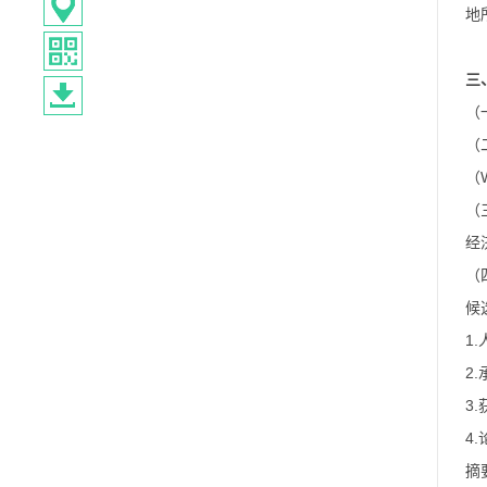
地
三
（
（
（
（
经
（
候
1
2
3
4
摘