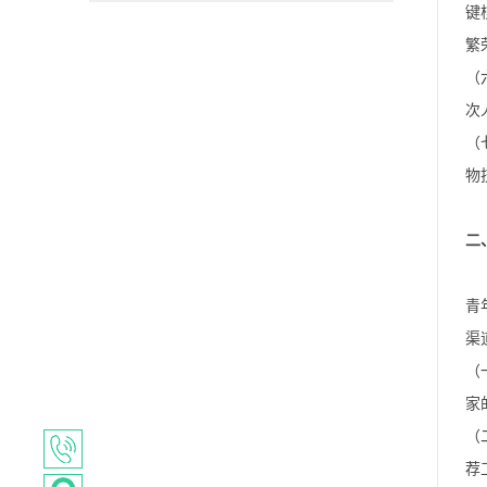
键
繁
（
次
（
物
二
青
渠
（
家
（
荐