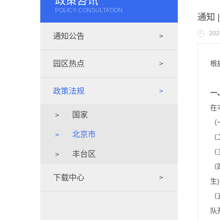
政策咨讯
POLICY CONSULTATION
通知
202
通知公告
园区热点
根
政策法规
一
在
国家
（
北京市
（
（
丰台区
（
下载中心
生
（
队