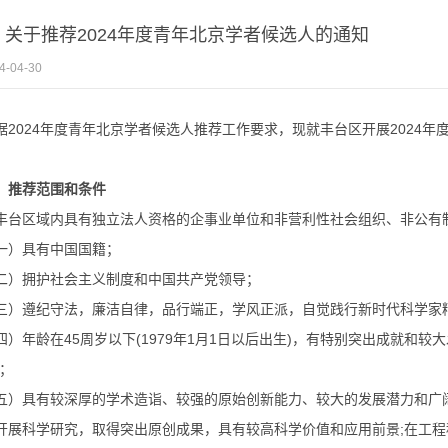
 | 关于推荐2024年度青年北京学者候选人的通知
4-04-30
据2024年度青年北京学者候选人推荐工作要求，现就丰台区开展2024
、推荐范围和条件
丰台区域内具有独立法人资格的企事业单位和非营利性社会组织、非公有
一）具有中国国籍；
二）拥护社会主义制度和中国共产党领导；
三）遵纪守法，廉洁自律，品行端正，学风正派，自觉践行新时代科学家
四）年龄在45周岁以下(1979年1月1日以后出生)，有特别突出成就和较大
)；
五）具有较深厚的学术造诣、较强的原始创新能力、较大的发展潜力和广
开展科学研究，取得突出原创成果，具有较高科学价值和应用前景;在工