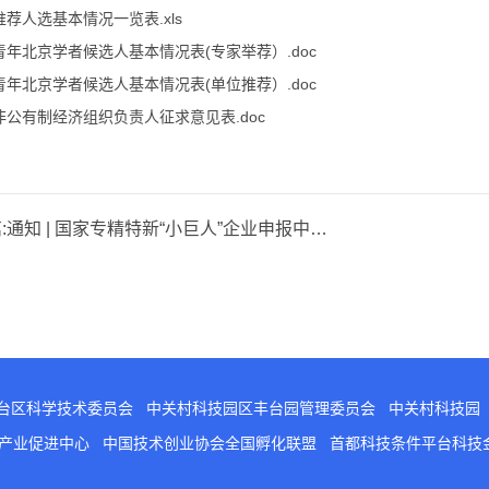
.推荐人选基本情况一览表.xls
.青年北京学者候选人基本情况表(专家举荐）.doc
.青年北京学者候选人基本情况表(单位推荐）.doc
.非公有制经济组织负责人征求意见表.doc
:
通知 | 国家专精特新“小巨人”企业申报中，这些问题请注意！
台区科学技术委员会
中关村科技园区丰台园管理委员会
中关村科技园
意产业促进中心
中国技术创业协会全国孵化联盟
首都科技条件平台科技