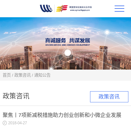
首页
政策
科技
项目
首页
/
政策咨讯
/
通知公告
科技
政策咨讯
政策咨讯
合作
聚焦丨7项新减税措施助力创业创新和小微企业发展
创新
2018-04-27