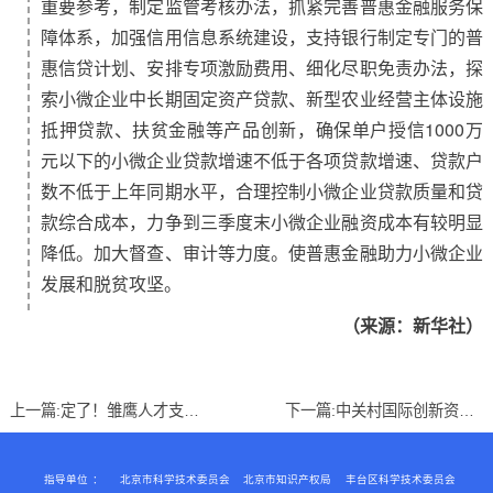
重要参考，制定监管考核办法，抓紧完善普惠金融服务保
障体系，加强信用信息系统建设，支持银行制定专门的普
惠信贷计划、安排专项激励费用、细化尽职免责办法，探
索小微企业中长期固定资产贷款、新型农业经营主体设施
抵押贷款、扶贫金融等产品创新，确保单户授信1000万
元以下的小微企业贷款增速不低于各项贷款增速、贷款户
数不低于上年同期水平，合理控制小微企业贷款质量和贷
款综合成本，力争到三季度末小微企业融资成本有较明显
降低。加大督查、审计等力度。使普惠金融助力小微企业
发展和脱贫攻坚。
（来源：新华社）
上一篇:
定了！雏鹰人才支持资金申报工作即将开始
下一篇:
中关村国际创新资源支持资金即将开始申报啦！
指导单位
：
北京市科学技术委员会
北京市知识产权局
丰台区科学技术委员会