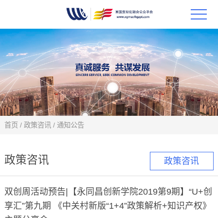
首页
政策
科技
项目
首页
/
政策咨讯
/
通知公告
科技
政策咨讯
政策咨讯
合作
双创周活动预告|【永同昌创新学院2019第9期】“U+创
创新
享汇”第九期 《中关村新版“1+4”政策解析+知识产权》