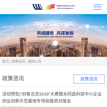
首页
政策
科技
项目
首页
/
政策咨讯
/
通知公告
科技
政策咨讯
政策咨讯
合作
活动预告|“创客北京2019”大赛暨永同昌科技中小企业
创新
创业创新示范基地专场投融资对接会