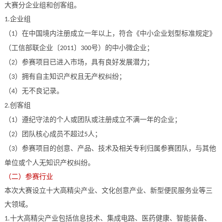
大赛分企业组和创客组。
企业组
1.
（
）在中国境内注册成立一年以上，符合《中小企业划型标准规定》
1
（工信部联企业〔
〕
号）的中小微企业；
2011
300
（
）参赛项目已进入市场，具有良好发展潜力；
2
（
）拥有自主知识产权且无产权纠纷；
3
（
）无不良记录。
4
创客组
2.
（
）遵纪守法的个人或团队或注册成立不满一年的企业；
1
（
）团队核心成员不超过
人；
2
5
（
）参赛项目的创意、产品、技术及相关专利归属参赛团队，与其他
3
单位或个人无知识产权纠纷。
（二）参赛行业
本次大赛设立十大高精尖产业、文化创意产业、新型便民服务业等三
大领域。
十大高精尖产业包括信息技术、集成电路、医药健康、智能装备、
1.