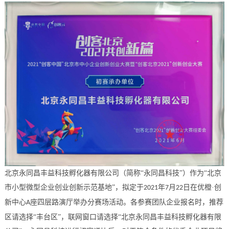
北京永同昌丰益科技孵化器有限公司（简称
“永同昌科技”）作为“北京
市小型微型企业创业创新示范基地”，拟定于
年
月
日在优橙·创
2021
7
22
新中心
座四层路演厅举办分赛场活动。各参赛团队企业报名时，推荐
A
区请选择“
丰台区
”，联网窗口请选择“
北京永同昌丰益科技孵化器有限