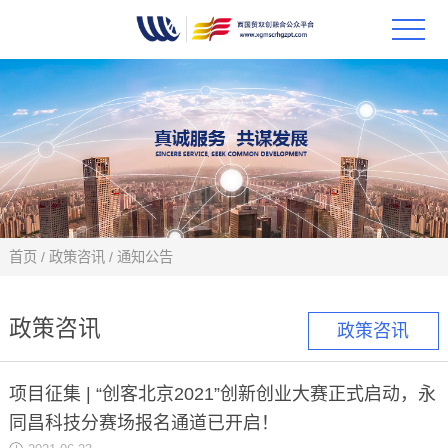
首页
政策
科技
项目
首页
/
政策咨讯
/
通知公告
科技
政策咨讯
政策咨讯
合作
项目征集 | “创客北京2021”创新创业大赛正式启动，永
创新
同昌科技分赛场报名通道已开启！