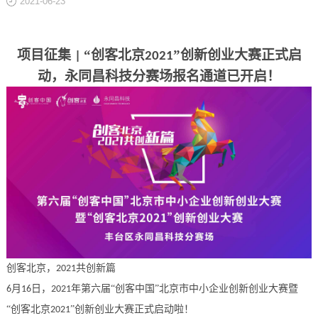
2021-06-23
关于
项目征集
“创客北京
”创新创业大赛正式启
|
2021
动，永同昌科技分赛场报名通道已开启！
创客北京，
共创新篇
2021
月
日，
年第六届“创客中国”北京市中小企业创新创业大赛暨
6
16
2021
“创客北京
”创新创业大赛正式启动啦！
2021