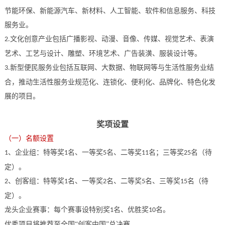
节能环保、新能源汽车、新材料、人工智能、软件和信息服务、科技
服务业。
文化创意产业包括广播影视、动漫、音像、传媒、视觉艺术、表演
2.
艺术、工艺与设计、雕塑、环境艺术、广告装潢、服装设计等。
新型便民服务业包括互联网、大数据、物联网等与生活性服务业结
3.
合，推动生活性服务业规范化、连锁化、便利化、品牌化、特色化发
展的项目。
奖项设置
（一）名额设置
、企业组：特等奖
名、一等奖
名、二等奖
名；三等奖
名（待
1
1
5
11
25
定）。
、创客组：特等奖
名、一等奖
名、二等奖
名、三等奖
名（待
2
1
2
5
15
定）。
龙头企业赛事：每个赛事设特别奖
名、优胜奖
名。
1
10
优秀项目将推荐至全国
“创客中国”总决赛。