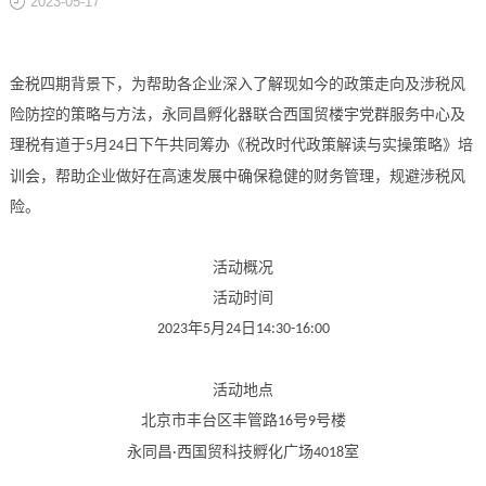
2023-05-17
关于
金税四期背景下，为帮助各企业深入了解现如今的政策走向及涉税风
险防控的策略与方法，永同昌孵化器联合西国贸楼宇党群服务中心及
理税有道于
月
日下午共同筹办《税改时代政策解读与实操策略》培
5
24
训会，帮助企业做好在高速发展中确保稳健的财务管理，规避涉税风
险。
活动概况
活动时间
年
月
日
2023
5
24
14:30-16:00
活动地点
北京市丰台区丰管路
号
号楼
16
9
永同昌
西国贸科技孵化广场
室
·
4018