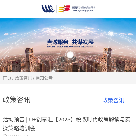
首页
政策
科技
项目
首页
/
政策咨讯
/
通知公告
科技
政策咨讯
政策咨讯
合作
活动预告 | U+创享汇【2023】税改时代政策解读与实
创新
操策略培训会