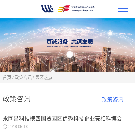
首页
政策
科技
项目
首页
/
政策咨讯
/
园区热点
科技
政策咨讯
政策咨讯
合作
永同昌科技携西国贸园区优秀科技企业亮相科博会
创新
2018-05-18