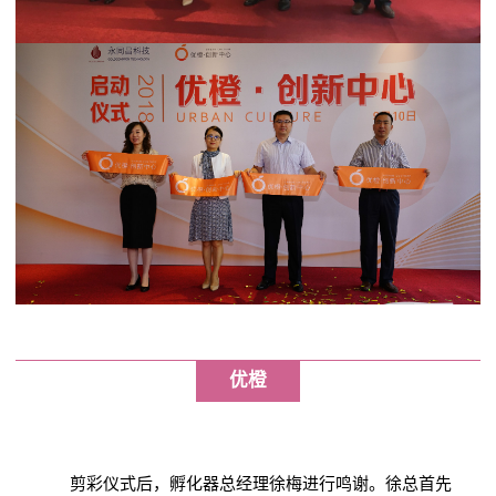
优橙
剪彩仪式后，孵化器总经理徐梅进行鸣谢。徐总首先