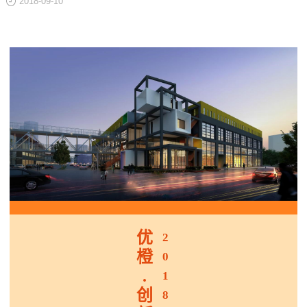
2018-09-10
关于
优
2
橙
0
.
1
创
8