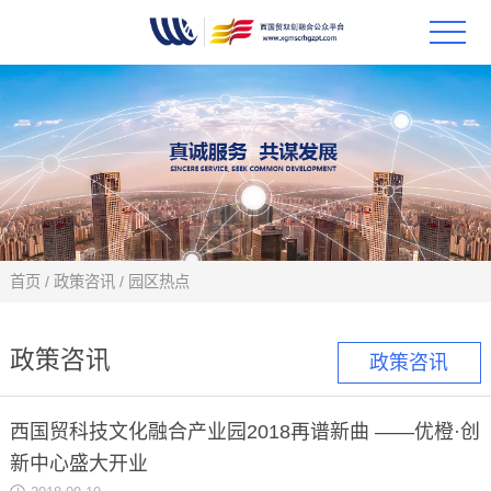
首页
政策
科技
项目
首页
/
政策咨讯
/
园区热点
科技
政策咨讯
政策咨讯
合作
西国贸科技文化融合产业园2018再谱新曲 ——优橙·创
创新
新中心盛大开业