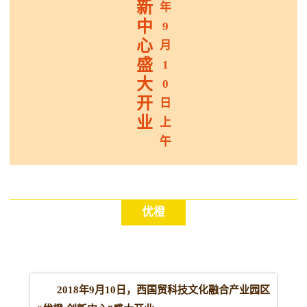
新
年
中
9
心
月
盛
1
大
0
开
日
业
上
午
优橙
2018年9月10日，西国贸科技文化融合产业园区