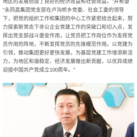
地区的发展创造了良好的经济效益和社会效益。”并希望
“永同昌集团党支部在卢沟桥乡党委、社会工委的领导
下，把党的组织工作和集团的中心工作紧密结合起来，努
力探索新常态下非公企业党建工作的突破口和切入点，发
挥出党支部战斗堡垒作用，让党员把工作岗位作为发挥党
员作用的阵地，不断发挥党员的先锋模范作用。以党建为
引领，推动集团更好更快发展，为基层党建工作增添新活
力，为地区和谐稳定、经济发展做出新贡献，以优异成绩
迎接中国共产党成立100周年。”