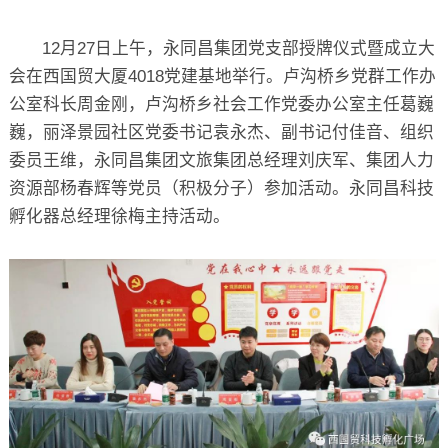
关于
12月27日上午，永同昌集团党支部授牌仪式暨成立大
会在西国贸大厦4018党建基地举行。卢沟桥乡党群工作办
公室科长周金刚，卢沟桥乡社会工作党委办公室主任葛巍
巍，丽泽景园社区党委书记袁永杰、副书记付佳音、组织
委员王维，永同昌集团文旅集团总经理刘庆军、集团人力
资源部杨春辉等党员（积极分子）参加活动。永同昌科技
孵化器总经理徐梅主持活动。