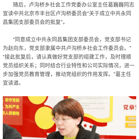
随后，卢沟桥乡社会工作党委办公室主任葛巍巍同志
宣读中共北京市丰台区卢沟桥委员会“关于成立中共永同
昌集团支部委员会的批复”。
“同意成立中共永同昌集团支部委员会，党支部书记
为赵向东，党支部隶属中共卢沟桥乡社会工作委员会。”
“接此批复后，请认真做好党支部的组建工作，及时理顺
党员组织关系；同时结合行业特性和公司实际情况，进一
步加强党员教育管理，推动党组织的作用发挥。”葛主任
宣读道。