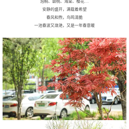
泡桐、碧桃、海棠、樱花....
安静的盛开，满载着希望
春风和煦，鸟鸣清脆
一池春波又潋滟，又是一年春意暖