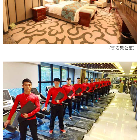
（宾安思公寓）