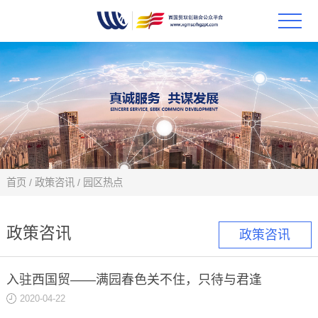
首页
政策
科技
项目
首页
/
政策咨讯
/
园区热点
科技
政策咨讯
政策咨讯
合作
入驻西国贸——满园春色关不住，只待与君逢
创新
2020-04-22