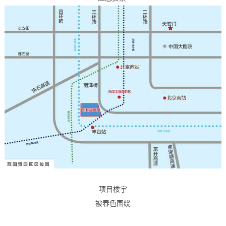
项目楼宇
被春色围绕