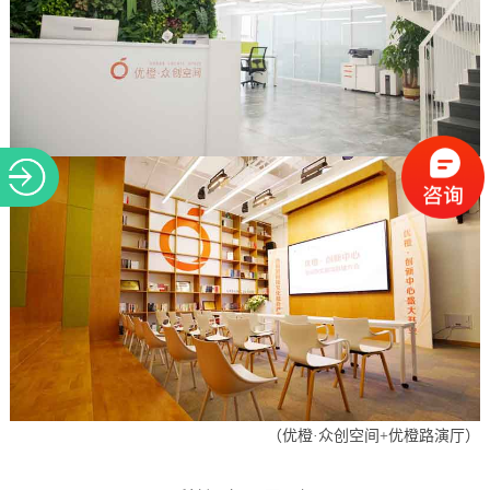
（优橙
·众创空间+优橙路演厅
）