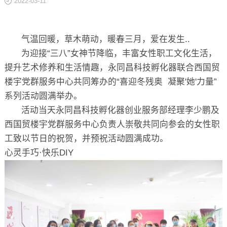
2022-03-11
关于
气温回暖，草木萌动，暖春三月，爱在发生..
为迎接“三八”女神节降临，丰富女性职工文化生活，
提升艺术修养和生活情趣，永同昌科技孵化器联合西国贸
楼宇党群服务中心共同筹办的“喜迎冬残奥 凝聚'她'力量”
系列活动圆满举办。
活动当天永同昌科技孵化器创业服务部经理李少鹏及
西国贸楼宇党群服务中心负责人崇敬共同向参会的女性职
工致以节日的祝贺，并预祝活动圆满成功。
心灵手巧·快乐DIY