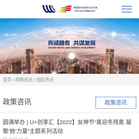
首页
政策
科技
项目
首页
/
政策咨讯
/
园区热点
科技
政策咨讯
政策咨讯
合作
圆满举办 | U+创享汇【2022】女神节“喜迎冬残奥 凝
创新
聚‘她’力量”主题系列活动