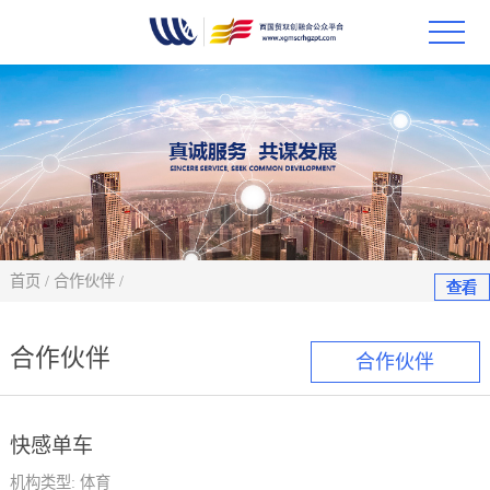
首页
政策
科技
项目
首页
/
合作伙伴
/
查看
查看
查看
查看
查看
查看
查看
科技
合作伙伴
合作伙伴
合作
快感单车
创新
机构类型:
体育