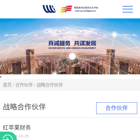
首页
政策
科技
项目
s
首页
/
合作伙伴
/
战略合作伙伴
科技
战略合作伙伴
合作伙伴
合作
创新
红苹果财务
2018-10-29