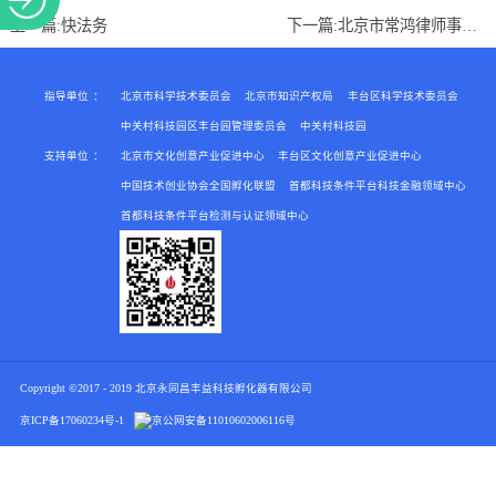
关于
上一篇:
快法务
下一篇:
北京市常鸿律师事务所
指导单位
：
北京市科学技术委员会
北京市知识产权局
丰台区科学技术委员会
中关村科技园区丰台园管理委员会
中关村科技园
支持单位
：
北京市文化创意产业促进中心
丰台区文化创意产业促进中心
中国技术创业协会全国孵化联盟
首都科技条件平台科技金融领域中心
首都科技条件平台检测与认证领域中心
Copyright ©2017 - 2019 北京永同昌丰益科技孵化器有限公司
京ICP备17060234号-1
京公网安备
11010602006116号